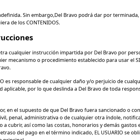
ndefinida. Sin embargo,
Del Bravo
podrá dar por terminada,
lquiera de los CONTENIDOS.
rucciones
etra cualquier instrucción impartida por
Del Bravo
por perso
lquier mecanismo o procedimiento establecido para usar el
ravo
.
O es responsable de cualquier daño y/o perjuicio de cualqu
aplicable, por lo que deslinda a
Del Bravo
de toda responsa
rior, en el supuesto de que
Del Bravo
fuera sancionado o con
il, penal, administrativa o de cualquier otra índole, noti
 a cubrir, así como las costas, honorarios y demás gastos e
e retraso del pago en el término indicado, EL USUARIO se obl