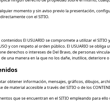
implica ningún derecho de propiedad sobre el mismo, cual
ualquier momento y sin aviso previo la presentación, conf
ndirectamente con el SITIO.
los contenidos El USUARIO se compromete a utilizar el SITI
USO y con respeto al orden público. El USUARIO se obliga u
ione derechos o intereses de
Del Bravo
, de personas vincula
de una manera en la que no los dañe, inutilice, deteriore 
enidos
ar obtener información, mensajes, gráficos, dibujos, archi
se de material accesible a través del SITIO o de los CONTEN
mentos que se encuentran en el SITIO empleando para ello